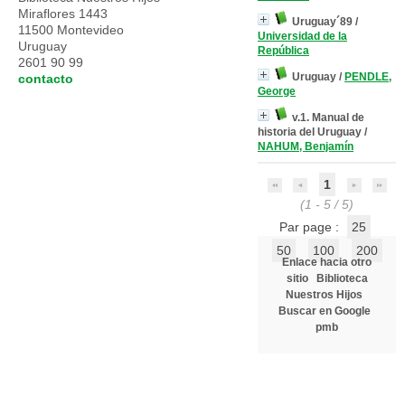
Miraflores 1443
Uruguay´89
/
11500 Montevideo
Universidad de la
Uruguay
República
2601 90 99
Uruguay
/
PENDLE,
contacto
George
v.1. Manual de
historia del Uruguay
/
NAHUM, Benjamín
1
(1 - 5 / 5)
Par page :
25
50
100
200
Enlace hacia otro
sitio
Biblioteca
Nuestros Hijos
Buscar en Google
pmb