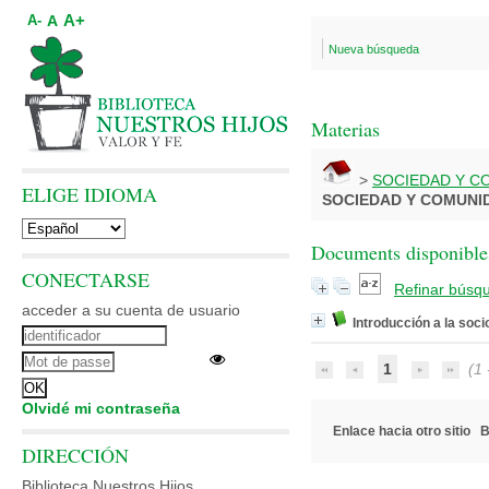
A+
A
A-
Nueva búsqueda
Materias
>
SOCIEDAD Y C
ELIGE IDIOMA
SOCIEDAD Y COMUNI
Documents disponibles
CONECTARSE
Refinar búsq
acceder a su cuenta de usuario
Introducción a la soci
1
(1 -
Olvidé mi contraseña
Enlace hacia otro sitio
B
DIRECCIÓN
Biblioteca Nuestros Hijos