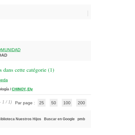
OMUNIDAD
DAD
 dans cette catégorie (
1
)
ueda
ología
/
CHINOY, Ely
 1 / 1)
Par page :
25
50
100
200
iblioteca Nuestros Hijos
Buscar en Google
pmb