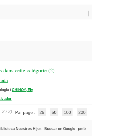
 dans cette catégorie (
2
)
ueda
ología
/
CHINOY, Ely
lvador
 2 / 2)
Par page :
25
50
100
200
iblioteca Nuestros Hijos
Buscar en Google
pmb