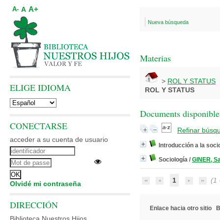
A+
A
A-
Nueva búsqueda
Materias
>
ROL Y STATUS
ELIGE IDIOMA
ROL Y STATUS
Documents disponibles
CONECTARSE
Refinar búsq
acceder a su cuenta de usuario
Introducción a la soci
Sociología
/
GINER, Sa
1
(1 -
Olvidé mi contraseña
DIRECCIÓN
Enlace hacia otro sitio
B
Biblioteca Nuestros Hijos