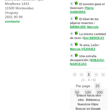
Miraflores 1443
El asesino gana el
11500 Montevideo
Goncourt
/
Pierre
GAMARRA
Uruguay
2601 90 99
El túnel de los
contacto
pájaros muertos
/
BIRMAJER, Marcelo
La misma cantidad
de osos
/
Roy BEROCAY
Te ama, León
/
Marcos VÁZQUEZ
Una extraña
desaparición
/
BOILEAU-
NARCEJAC
1
(1 - 6 / 6)
Par page :
25
50
100
200
Enlace hacia otro
sitio
Biblioteca
Nuestros Hijos
Buscar en Google