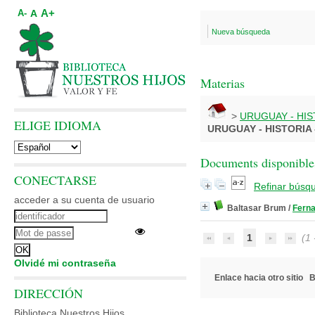
A+
A
A-
Nueva búsqueda
Materias
>
URUGUAY - HIS
ELIGE IDIOMA
URUGUAY - HISTORIA 
Documents disponibles
CONECTARSE
Refinar búsq
acceder a su cuenta de usuario
Baltasar Brum
/
Fern
1
(1 -
Olvidé mi contraseña
Enlace hacia otro sitio
B
DIRECCIÓN
Biblioteca Nuestros Hijos