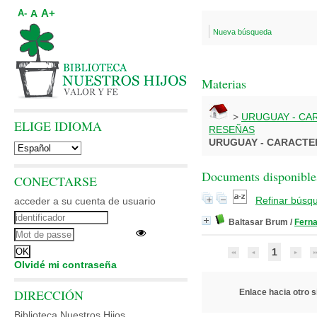
A+
A
A-
Nueva búsqueda
Materias
>
URUGUAY - CAR
ELIGE IDIOMA
RESEÑAS
URUGUAY - CARACTER
Documents disponibles
CONECTARSE
Refinar búsq
acceder a su cuenta de usuario
Baltasar Brum
/
Fern
1
Olvidé mi contraseña
DIRECCIÓN
Enlace hacia otro si
Biblioteca Nuestros Hijos