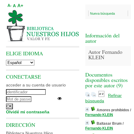
A+
A
A-
Nueva búsqueda
Información del
autor
Autor Fernando
ELIGE IDIOMA
KLEIN
Documentos
CONECTARSE
disponibles escritos
por este autor (
9
)
acceder a su cuenta de usuario
Refinar
búsqueda
Amores prohibidos
/
Olvidé mi contraseña
Fernando KLEIN
DIRECCIÓN
Baltasar Brum
/
Fernando KLEIN
Biblioteca Nuestros Hijos