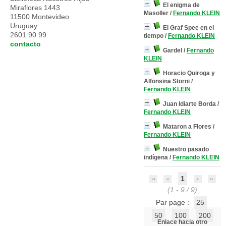
El enigma de
Miraflores 1443
Masoller
/
Fernando KLEIN
11500 Montevideo
Uruguay
El Graf Spee en el
2601 90 99
tiempo
/
Fernando KLEIN
contacto
Gardel
/
Fernando
KLEIN
Horacio Quiroga y
Alfonsina Storni
/
Fernando KLEIN
Juan Idiarte Borda
/
Fernando KLEIN
Mataron a Flores
/
Fernando KLEIN
Nuestro pasado
indígena
/
Fernando KLEIN
1
(1 - 9 / 9)
Par page :
25
50
100
200
Enlace hacia otro