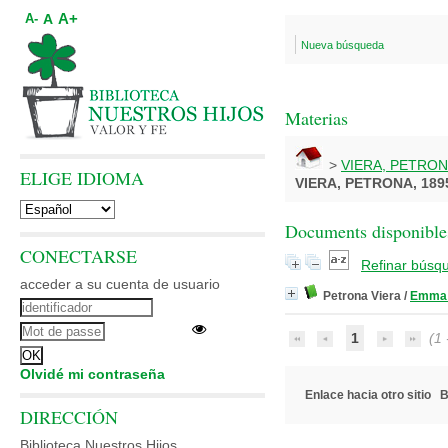
A+
A
A-
Nueva búsqueda
Materias
>
VIERA, PETRON
ELIGE IDIOMA
VIERA, PETRONA, 189
Documents disponibles
CONECTARSE
Refinar búsq
acceder a su cuenta de usuario
Petrona Viera
/
Emma
1
(1 -
Olvidé mi contraseña
Enlace hacia otro sitio
B
DIRECCIÓN
Biblioteca Nuestros Hijos