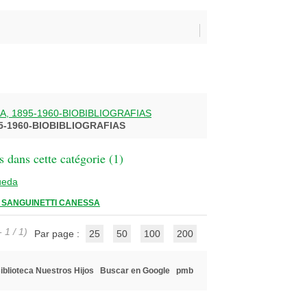
A, 1895-1960-BIOBIBLIOGRAFIAS
5-1960-BIOBIBLIOGRAFIAS
 dans cette catégorie (
1
)
ueda
 SANGUINETTI CANESSA
 1 / 1)
Par page :
25
50
100
200
iblioteca Nuestros Hijos
Buscar en Google
pmb