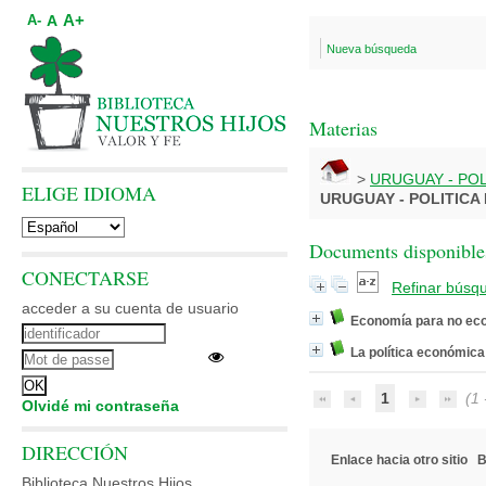
A+
A
A-
Nueva búsqueda
Materias
>
URUGUAY - PO
ELIGE IDIOMA
URUGUAY - POLITICA
Documents disponibles
CONECTARSE
Refinar búsq
acceder a su cuenta de usuario
Economía para no ec
La política económic
1
(1 -
Olvidé mi contraseña
DIRECCIÓN
Enlace hacia otro sitio
B
Biblioteca Nuestros Hijos