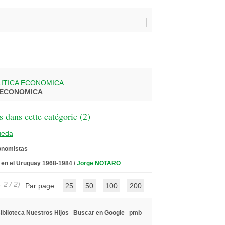
LITICA ECONOMICA
 ECONOMICA
 dans cette catégorie (
2
)
ueda
onomistas
a en el Uruguay 1968-1984
/
Jorge NOTARO
 2 / 2)
Par page :
25
50
100
200
iblioteca Nuestros Hijos
Buscar en Google
pmb