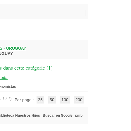
 - URUGUAY
UGUAY
 dans cette catégorie (
1
)
ueda
onomistas
 1 / 1)
Par page :
25
50
100
200
iblioteca Nuestros Hijos
Buscar en Google
pmb