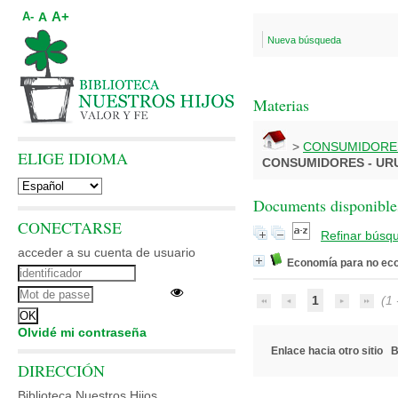
A+
A
A-
Nueva búsqueda
Materias
>
CONSUMIDORES
ELIGE IDIOMA
CONSUMIDORES - UR
Documents disponibles
CONECTARSE
Refinar búsq
acceder a su cuenta de usuario
Economía para no ec
1
(1 -
Olvidé mi contraseña
Enlace hacia otro sitio
B
DIRECCIÓN
Biblioteca Nuestros Hijos