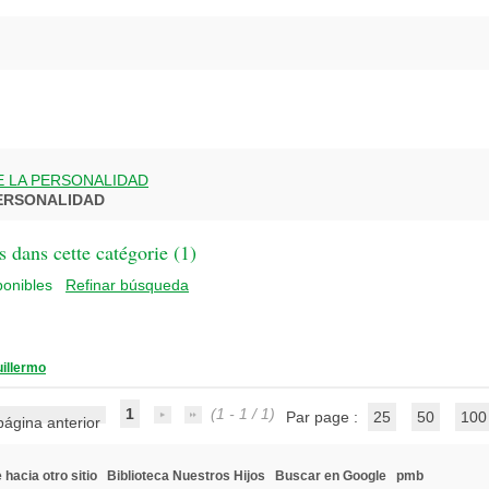
 LA PERSONALIDAD
ERSONALIDAD
 dans cette catégorie (
1
)
Refinar búsqueda
illermo
1
(1 - 1 / 1)
Par page :
25
50
100
 hacia otro sitio
Biblioteca Nuestros Hijos
Buscar en Google
pmb