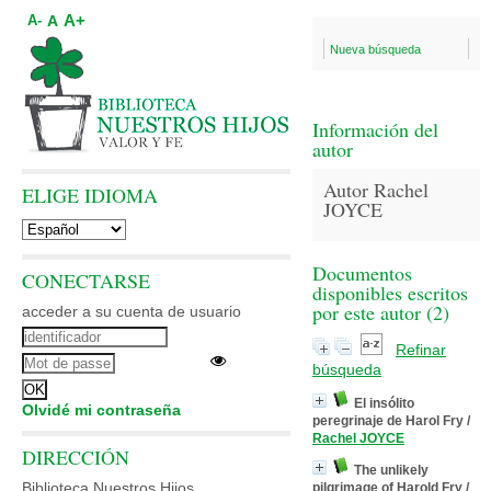
A+
A
A-
Nueva búsqueda
Información del
autor
Autor Rachel
ELIGE IDIOMA
JOYCE
Documentos
CONECTARSE
disponibles escritos
por este autor (
2
)
acceder a su cuenta de usuario
Refinar
búsqueda
El insólito
Olvidé mi contraseña
peregrinaje de Harol Fry
/
Rachel JOYCE
DIRECCIÓN
The unlikely
Biblioteca Nuestros Hijos
pilgrimage of Harold Fry
/