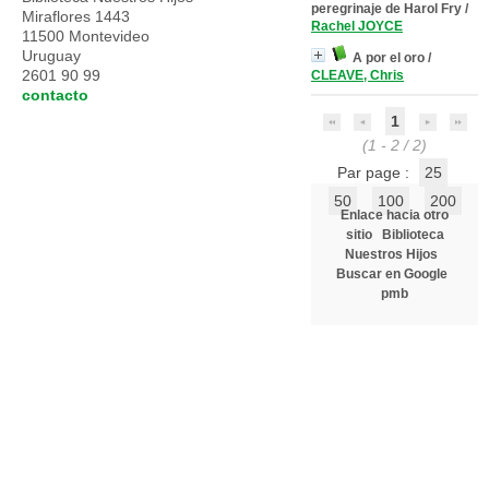
peregrinaje de Harol Fry
/
Miraflores 1443
Rachel JOYCE
11500 Montevideo
Uruguay
A por el oro
/
2601 90 99
CLEAVE, Chris
contacto
1
(1 - 2 / 2)
Par page :
25
50
100
200
Enlace hacia otro
sitio
Biblioteca
Nuestros Hijos
Buscar en Google
pmb