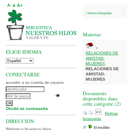
A+
A
A-
Nueva búsqueda
Materias
>
ELIGE IDIOMA
RELACIONES DE
AMISTAD-
MUJERES
RELACIONES DE
CONECTARSE
AMISTAD-
MUJERES
acceder a su cuenta de usuario
Documents
disponibles dans
cette catégorie (
2
)
Olvidé mi contraseña
Refinar
búsqueda
DIRECCIÓN
El insólito
Biblioteca Nuestros Hijos