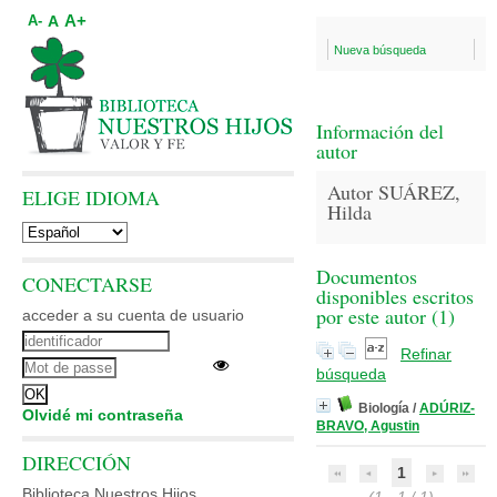
A+
A
A-
Nueva búsqueda
Información del
autor
Autor SUÁREZ,
ELIGE IDIOMA
Hilda
Documentos
CONECTARSE
disponibles escritos
por este autor (
1
)
acceder a su cuenta de usuario
Refinar
búsqueda
Biología
/
ADÚRIZ-
Olvidé mi contraseña
BRAVO, Agustin
DIRECCIÓN
1
Biblioteca Nuestros Hijos