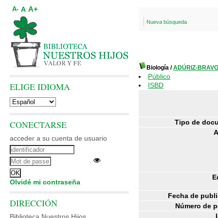
A+
A
A-
Nueva búsqueda
Biología
/
ADÚRIZ-BRAVO,
Público
ELIGE IDIOMA
ISBD
Tipo de doc
CONECTARSE
A
acceder a su cuenta de usuario
E
Olvidé mi contraseña
Fecha de publi
DIRECCIÓN
Número de p
Biblioteca Nuestros Hijos