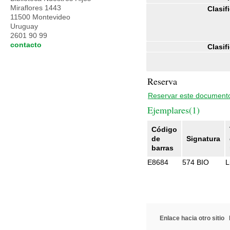
Miraflores 1443
Clasif
11500 Montevideo
Uruguay
2601 90 99
contacto
Clasif
Reserva
Reservar este document
Ejemplares(1)
Código
de
Signatura
barras
E8684
574 BIO
L
Enlace hacia otro sitio