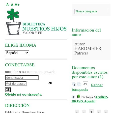
A+
A
A-
Nueva búsqueda
Información del
autor
Autor
ELIGE IDIOMA
HARDMEIER,
Patricia
CONECTARSE
Documentos
disponibles escritos
acceder a su cuenta de usuario
por este autor (
1
)
Refinar
búsqueda
Olvidé mi contraseña
Biología
/
ADÚRIZ-
BRAVO, Agustin
DIRECCIÓN
1
Biblioteca Nuestros Hijos