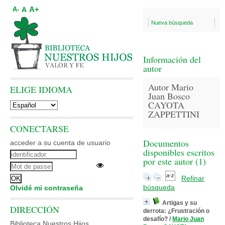
A+
A
A-
Nueva búsqueda
Información del
autor
Autor Mario
ELIGE IDIOMA
Juan Bosco
CAYOTA
ZAPPETTINI
CONECTARSE
Documentos
acceder a su cuenta de usuario
disponibles escritos
por este autor (
1
)
Refinar
búsqueda
Olvidé mi contraseña
Artigas y su
DIRECCIÓN
derrota: ¿Frustración o
desafío?
/
Mario Juan
Biblioteca Nuestros Hijos