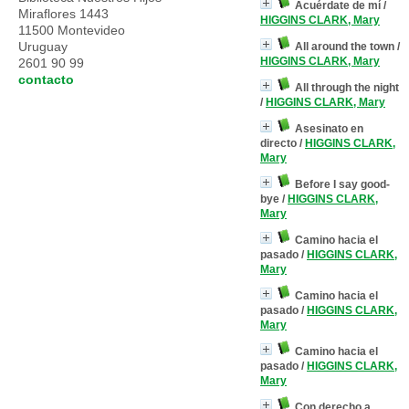
Acuérdate de mí
/
Miraflores 1443
HIGGINS CLARK, Mary
11500 Montevideo
Uruguay
All around the town
/
HIGGINS CLARK, Mary
2601 90 99
contacto
All through the night
/
HIGGINS CLARK, Mary
Asesinato en
directo
/
HIGGINS CLARK,
Mary
Before I say good-
bye
/
HIGGINS CLARK,
Mary
Camino hacia el
pasado
/
HIGGINS CLARK,
Mary
Camino hacia el
pasado
/
HIGGINS CLARK,
Mary
Camino hacia el
pasado
/
HIGGINS CLARK,
Mary
Con derecho a