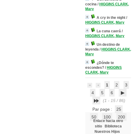
cocina
/
HIGGINS CLARK,
Mary
A cry in the night
/
HIGGINS CLARK, Mary
La cuna caerá
/
HIGGINS CLARK, Mary
Un destino de
leyenda
/
HIGGINS CLARK,
Mary
¿Dónde te
escondes?
/
HIGGINS
CLARK, Mary
1
2
3
4
5
6
(1 - 15 / 86)
Par page :
25
50
100
200
Enlace hacia otro
sitio
Biblioteca
Nuestros Hijos