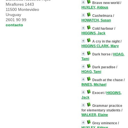
Brave new world
/
Miraflores 1443
HUXLEY, Aldous
11500 Montevideo
Uruguay
Cashelmara
/
2601 90 99
HOWATCH, Susan
contacto
Cold harbour
/
HIGGINS, Jack
A cry in the night
/
HIGGINS CLARK, Mary
Dark horse
/
HOAG,
Tami
Dark paradise
/
HOAG, Tami
Death at the chase
/
INNES, Michael
Exocet
/
HIGGINS,
Jack
Grammar practice
for elementary students
/
WALKER, Elaine
Grey eminence
/
HUXLEY, Aldous