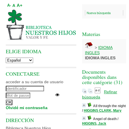
A+
A
A-
Nueva búsqueda
Materias
>
IDIOMA
ELIGE IDIOMA
INGLES
IDIOMA INGLES
Documents
CONECTARSE
disponibles dans
cette catégorie (
31
)
acceder a su cuenta de usuario
Refinar
búsqueda
All through the night
Olvidé mi contraseña
/
HIGGINS CLARK, Mary
DIRECCIÓN
Angel of death
/
HIGGINS, Jack
Biblioteca Nuestros Hijos