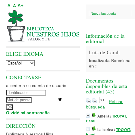
A+
A
A-
Nueva búsqueda
Información de la
editorial
Luis de Caralt
ELIGE IDIOMA
localizada
Barcelona
en :
CONECTARSE
Documentos
disponibles de esta
acceder a su cuenta de usuario
editorial (
45
)
Refinar
búsqueda
Olvidé mi contraseña
Amelia
/
TROYAT,
Henri
DIRECCIÓN
La barina
/
TROYAT,
Biblioteca Nuestros Hijos
Henri