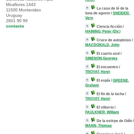
Miraflores 1443
La casa de té de la
11500 Montevideo
luna de agosto
/
SNEIDER,
Uruguay
Vern
2601 90 99
contacto
Ciencia ficción
/
HAINING, Peter (Dir.)
Cruce de autopistas
/
MACDONALD, John
El cuarto azul
/
SIMENON,Georges
El encuentro
/
TROYAT, Henri
El espía
/
GREENE,
Graham
El fin de la lucha
/
TROYAT, Henri
El villorrio
/
FAULKNER, William
De la estirpe de Odín
/
MANN, Thomas