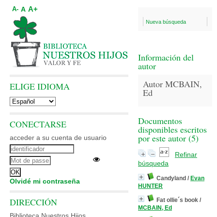
A+
A
A-
Nueva búsqueda
Información del
autor
Autor MCBAIN,
ELIGE IDIOMA
Ed
Documentos
CONECTARSE
disponibles escritos
por este autor (
5
)
acceder a su cuenta de usuario
Refinar
búsqueda
Candyland
/
Evan
Olvidé mi contraseña
HUNTER
DIRECCIÓN
Fat ollie´s book
/
MCBAIN, Ed
Biblioteca Nuestros Hijos