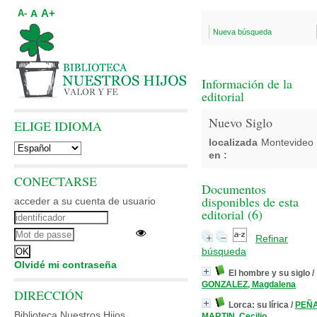
A+
A
A-
Nueva búsqueda
Información de la
editorial
Nuevo Siglo
ELIGE IDIOMA
localizada
Montevideo
en :
CONECTARSE
Documentos
disponibles de esta
acceder a su cuenta de usuario
editorial (
6
)
Refinar
búsqueda
Olvidé mi contraseña
El hombre y su siglo
/
GONZALEZ, Magdalena
DIRECCIÓN
Lorca: su lírica
/
PEÑ
Biblioteca Nuestros Hijos
MARTIN, Cecilio