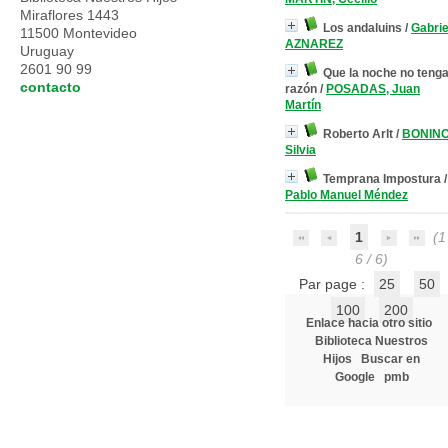
Miraflores 1443
Los andaluins
/
Gabrie
11500 Montevideo
AZNAREZ
Uruguay
2601 90 99
Que la noche no teng
contacto
razón
/
POSADAS, Juan
Martín
Roberto Arlt
/
BONINO
Silvia
Temprana Impostura
/
Pablo Manuel Méndez
1
(1 
6 / 6)
Par page :
25
50
100
200
Enlace hacia otro sitio
Biblioteca Nuestros
Hijos
Buscar en
Google
pmb