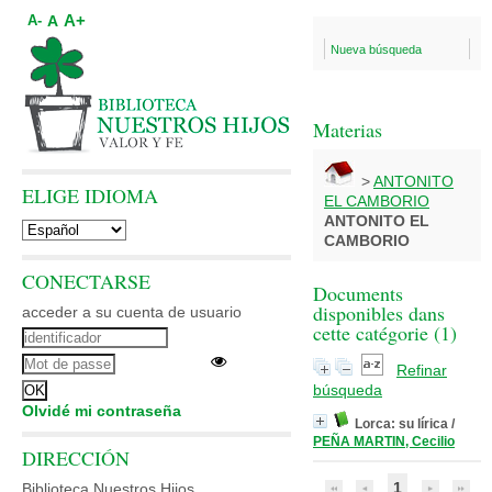
A+
A
A-
Nueva búsqueda
Materias
>
ANTONITO
ELIGE IDIOMA
EL CAMBORIO
ANTONITO EL
CAMBORIO
CONECTARSE
Documents
disponibles dans
acceder a su cuenta de usuario
cette catégorie (
1
)
Refinar
búsqueda
Olvidé mi contraseña
Lorca: su lírica
/
PEÑA MARTIN, Cecilio
DIRECCIÓN
1
Biblioteca Nuestros Hijos