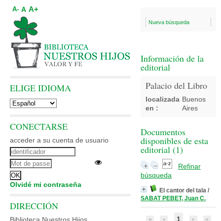
A+
A
A-
Nueva búsqueda
Información de la
editorial
Palacio del Libro
ELIGE IDIOMA
localizada
Buenos
en :
Aires
CONECTARSE
Documentos
disponibles de esta
acceder a su cuenta de usuario
editorial (
1
)
Refinar
búsqueda
Olvidé mi contraseña
El cantor del tala
/
SABAT PEBET, Juan C.
DIRECCIÓN
1
Biblioteca Nuestros Hijos