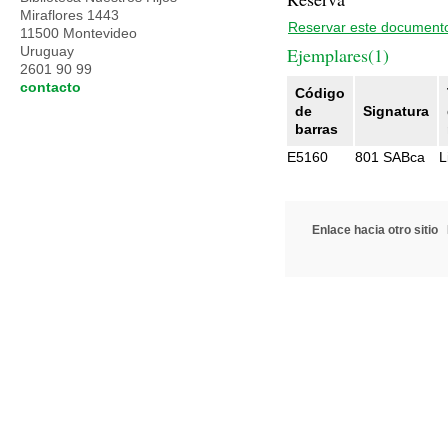
Miraflores 1443
Reservar este document
11500 Montevideo
Uruguay
Ejemplares(1)
2601 90 99
contacto
Código
de
Signatura
barras
E5160
801 SABca
L
Enlace hacia otro sitio