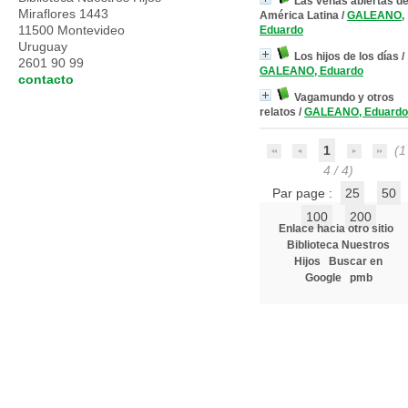
Las venas abiertas d
Miraflores 1443
América Latina
/
GALEANO,
11500 Montevideo
Eduardo
Uruguay
Los hijos de los días
/
2601 90 99
GALEANO, Eduardo
contacto
Vagamundo y otros
relatos
/
GALEANO, Eduardo
1
(1 
4 / 4)
Par page :
25
50
100
200
Enlace hacia otro sitio
Biblioteca Nuestros
Hijos
Buscar en
Google
pmb