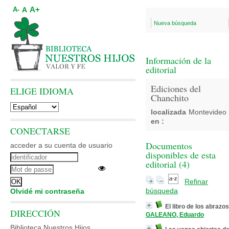
A+
A
A-
Nueva búsqueda
Información de la
editorial
Ediciones del
ELIGE IDIOMA
Chanchito
localizada
Montevideo
en :
CONECTARSE
Documentos
acceder a su cuenta de usuario
disponibles de esta
editorial (
4
)
Refinar
búsqueda
Olvidé mi contraseña
El libro de los abrazos
DIRECCIÓN
GALEANO, Eduardo
Biblioteca Nuestros Hijos