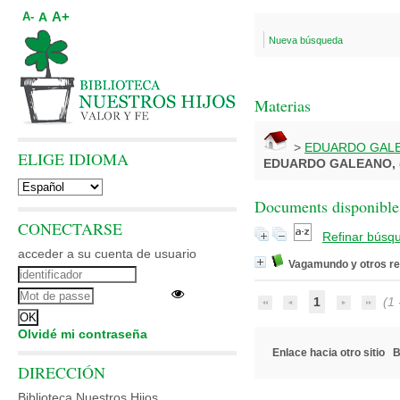
A+
A
A-
Nueva búsqueda
Materias
>
EDUARDO GALE
ELIGE IDIOMA
EDUARDO GALEANO, (
Documents disponibles
CONECTARSE
Refinar búsq
acceder a su cuenta de usuario
Vagamundo y otros re
1
(1 -
Olvidé mi contraseña
Enlace hacia otro sitio
B
DIRECCIÓN
Biblioteca Nuestros Hijos