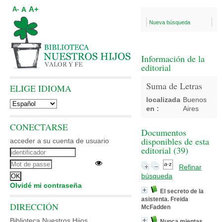
A+
A
A-
Nueva búsqueda
Información de la
editorial
Suma de Letras
ELIGE IDIOMA
localizada
Buenos
en :
Aires
CONECTARSE
Documentos
disponibles de esta
acceder a su cuenta de usuario
editorial (
39
)
Refinar
búsqueda
Olvidé mi contraseña
El secreto de la
asistenta. Freida
DIRECCIÓN
McFadden
Biblioteca Nuestros Hijos
Nunca mientas.