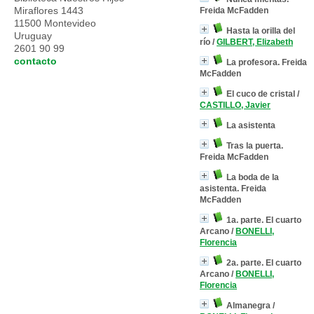
Miraflores 1443
Freida McFadden
11500 Montevideo
Hasta la orilla del
Uruguay
río
/
GILBERT, Elizabeth
2601 90 99
contacto
La profesora. Freida
McFadden
El cuco de cristal
/
CASTILLO, Javier
La asistenta
Tras la puerta.
Freida McFadden
La boda de la
asistenta. Freida
McFadden
1a. parte. El cuarto
Arcano
/
BONELLI,
Florencia
2a. parte. El cuarto
Arcano
/
BONELLI,
Florencia
Almanegra
/