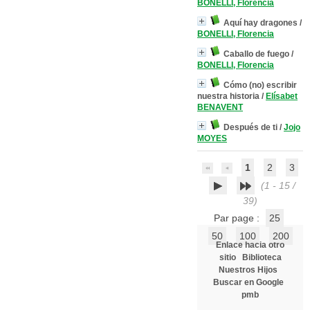
BONELLI, Florencia
Aquí hay dragones
/
BONELLI, Florencia
Caballo de fuego
/
BONELLI, Florencia
Cómo (no) escribir
nuestra historia
/
Elísabet
BENAVENT
Después de ti
/
Jojo
MOYES
1
2
3
(1 - 15 /
39)
Par page :
25
50
100
200
Enlace hacia otro
sitio
Biblioteca
Nuestros Hijos
Buscar en Google
pmb