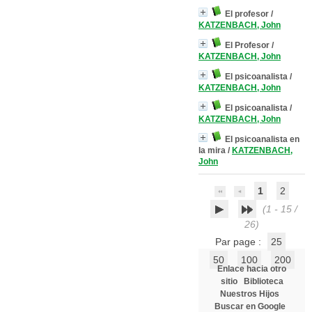
El profesor
/
KATZENBACH, John
El Profesor
/
KATZENBACH, John
El psicoanalista
/
KATZENBACH, John
El psicoanalista
/
KATZENBACH, John
El psicoanalista en
la mira
/
KATZENBACH,
John
1
2
(1 - 15 /
26)
Par page :
25
50
100
200
Enlace hacia otro
sitio
Biblioteca
Nuestros Hijos
Buscar en Google