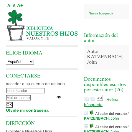
A+
A
A-
Nueva búsqueda
Información del
autor
Autor
ELIGE IDIOMA
KATZENBACH,
John
CONECTARSE
Documentos
disponibles escritos
acceder a su cuenta de usuario
por este autor (
26
)
Refinar
búsqueda
Olvidé mi contraseña
Al calor del verano
/
KATZENBACH, John
DIRECCIÓN
Al calor del verano
/
Biblioteca Nuestros Hijos
KATZENBACH, John