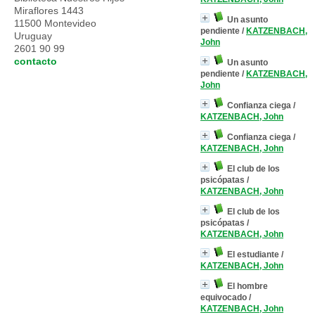
Miraflores 1443
Un asunto
11500 Montevideo
pendiente
/
KATZENBACH,
Uruguay
John
2601 90 99
contacto
Un asunto
pendiente
/
KATZENBACH,
John
Confianza ciega
/
KATZENBACH, John
Confianza ciega
/
KATZENBACH, John
El club de los
psicópatas
/
KATZENBACH, John
El club de los
psicópatas
/
KATZENBACH, John
El estudiante
/
KATZENBACH, John
El hombre
equivocado
/
KATZENBACH, John