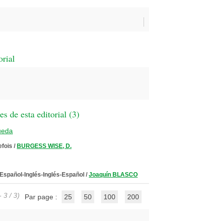
orial
 de esta editorial (
3
)
ueda
efois
/
BURGESS WISE, D.
Español-Inglés-Inglés-Español
/
Joaquín BLASCO
 3 / 3)
Par page :
25
50
100
200