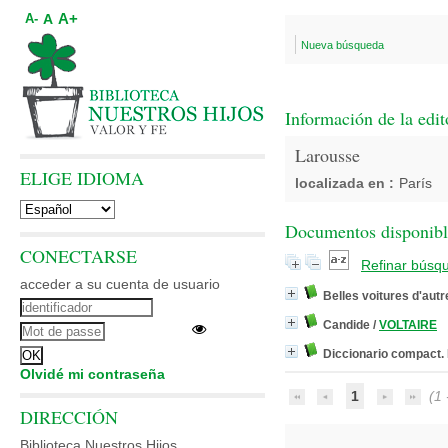
A+
A
A-
Nueva búsqueda
Información de la edit
Larousse
ELIGE IDIOMA
localizada en :
París
Documentos disponibles
CONECTARSE
Refinar búsq
acceder a su cuenta de usuario
Belles voitures d'autr
Candide
/
VOLTAIRE
Diccionario compact. 
Olvidé mi contraseña
1
(1 -
DIRECCIÓN
Biblioteca Nuestros Hijos