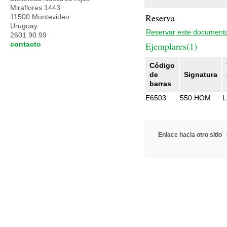
Miraflores 1443
Reserva
11500 Montevideo
Uruguay
Reservar este document
2601 90 99
contacto
Ejemplares(1)
Código
de
Signatura
barras
E6503
550 HOM
L
Enlace hacia otro sitio