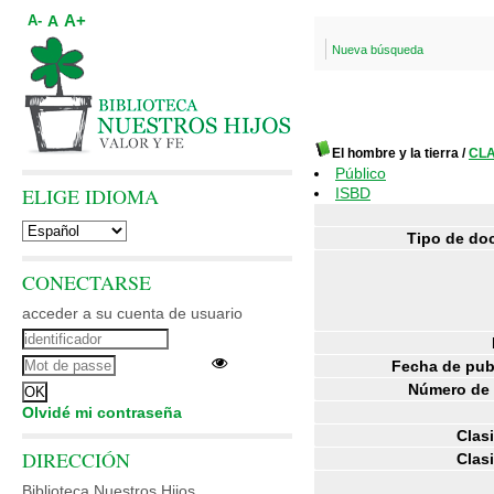
A+
A
A-
Nueva búsqueda
El hombre y la tierra
/
CLA
Público
ELIGE IDIOMA
ISBD
Tipo de do
CONECTARSE
acceder a su cuenta de usuario
Fecha de pub
Número de 
Olvidé mi contraseña
Clasi
DIRECCIÓN
Clasi
Biblioteca Nuestros Hijos