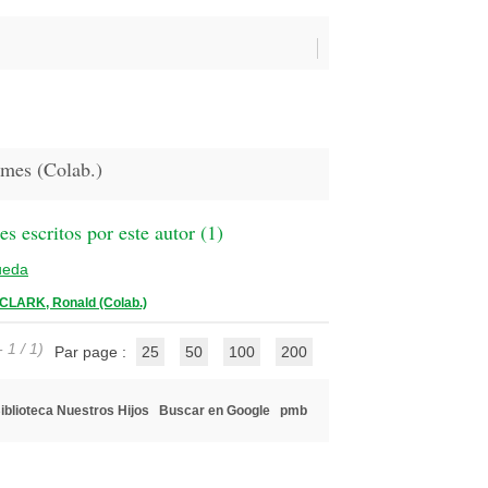
mes (Colab.)
 escritos por este autor (
1
)
ueda
CLARK, Ronald (Colab.)
 1 / 1)
Par page :
25
50
100
200
iblioteca Nuestros Hijos
Buscar en Google
pmb