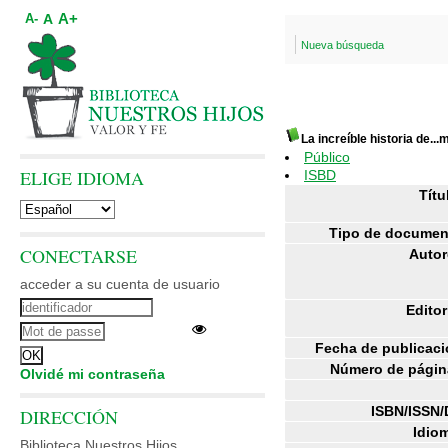
A+
A
A-
Nueva búsqueda
La increíble historia de...m
Público
ELIGE IDIOMA
ISBD
Títu
Tipo de documen
CONECTARSE
Autor
acceder a su cuenta de usuario
Editor
Fecha de publicaci
Número de págin
Olvidé mi contraseña
ISBN/ISSN/
DIRECCIÓN
Idiom
Biblioteca Nuestros Hijos