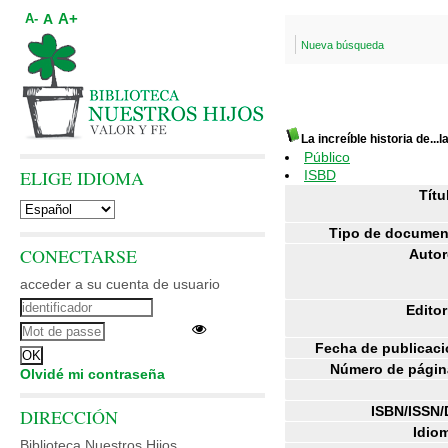
A+
A
A-
Nueva búsqueda
La increíble historia de...
Público
ELIGE IDIOMA
ISBD
Títu
Tipo de documen
CONECTARSE
Autor
acceder a su cuenta de usuario
Editor
Fecha de publicaci
Número de págin
Olvidé mi contraseña
ISBN/ISSN/
DIRECCIÓN
Idiom
Biblioteca Nuestros Hijos