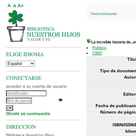
A+
A
A-
Nueva búsqueda
La increíble historia de..
Público
ELIGE IDIOMA
ISBD
Títu
Tipo de documen
CONECTARSE
Autor
acceder a su cuenta de usuario
Editor
Fecha de publicaci
Número de págin
Olvidé mi contraseña
ISBN/ISSN/
DIRECCIÓN
Idiom
Biblioteca Nuestros Hijos