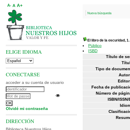
A+
A
A-
Nueva búsqueda
El libro de la oscuridad, 1.
Público
ELIGE IDIOMA
ISBD
Título de se
Títu
Tipo de documen
CONECTARSE
Autor
Editor
acceder a su cuenta de usuario
Fecha de publicaci
Número de págin
ISBN/ISSN/
Idiom
Olvidé mi contraseña
Clasificaci
Resum
DIRECCIÓN
Biblioteca Nuestros Hijos