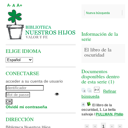
A+
A
A-
Nueva búsqueda
Información de la
serie
El libro de la
ELIGE IDIOMA
oscuridad
Documentos
CONECTARSE
disponibles dentro
de esta serie (
1
)
acceder a su cuenta de usuario
Refinar
búsqueda
El libro de la
Olvidé mi contraseña
oscuridad, 1. La bella
salvaje
/
PULLMAN, Philip
DIRECCIÓN
1
Biblioteca Nuestros Hijos