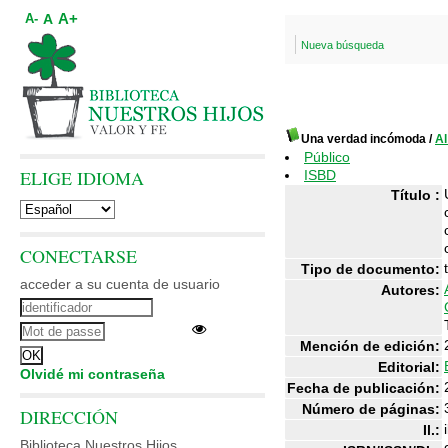
A+
A
A-
Nueva búsqueda
Una verdad incómoda
/
A
Público
ELIGE IDIOMA
ISBD
Título :
CONECTARSE
Tipo de documento:
acceder a su cuenta de usuario
Autores:
Mención de edición:
Editorial:
Olvidé mi contraseña
Fecha de publicación:
Número de páginas:
DIRECCIÓN
i
Il.:
Biblioteca Nuestros Hijos