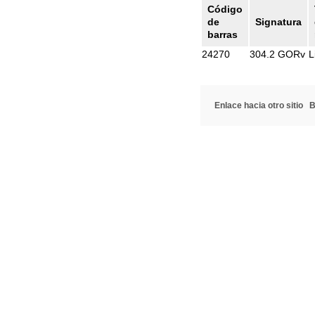
Código
de
Signatura
barras
24270
304.2 GORv
L
Enlace hacia otro sitio
B