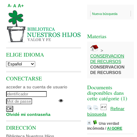
A+
A
A-
Nueva búsqueda
Materias
>
ELIGE IDIOMA
CONSERVACION
DE RECURSOS
CONSERVACION
DE RECURSOS
CONECTARSE
Documents
acceder a su cuenta de usuario
disponibles dans
cette catégorie (
1
)
Refinar
búsqueda
Olvidé mi contraseña
Una verdad
DIRECCIÓN
incómoda
/
Al GORE
Biblioteca Nuestros Hijos