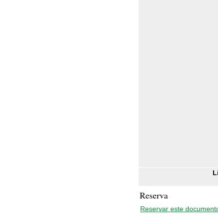
L
Reserva
Reservar este document