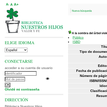
A+
A
A-
Nueva búsqueda
A la sombra del árbol viol
Público
ELIGE IDIOMA
ISBD
Títu
Tipo de docume
Auto
CONECTARSE
Editor
acceder a su cuenta de usuario
Fecha de publicac
Número de pági
ISBN/ISSN
Idio
Olvidé mi contraseña
Clasificac
Resum
DIRECCIÓN
Biblioteca Nuestros Hijos