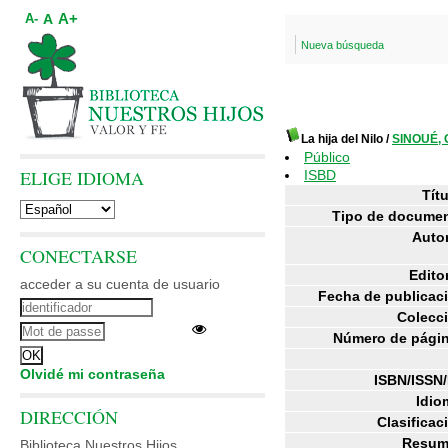
A+
A
A-
Nueva búsqueda
La hija del Nilo
/
SINOUÉ, G
Público
ELIGE IDIOMA
ISBD
Títu
Tipo de documen
Auto
CONECTARSE
Editor
acceder a su cuenta de usuario
Fecha de publicac
Colecc
Número de págin
Olvidé mi contraseña
ISBN/ISSN
Idio
DIRECCIÓN
Clasificac
Resum
Biblioteca Nuestros Hijos