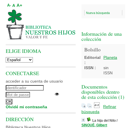
A+
A
A-
Nueva búsqueda
Información de una
colección
Bolsillo
ELIGE IDIOMA
Editorial
Planeta
:
ISSN :
sin
CONECTARSE
ISSN
acceder a su cuenta de usuario
Documentos
disponibles dentro
de esta colección (
1
)
Refinar
Olvidé mi contraseña
búsqueda
DIRECCIÓN
La hija del Nilo
/
SINOUÉ, Gilbert
Biblioteca Nuestros Hijos