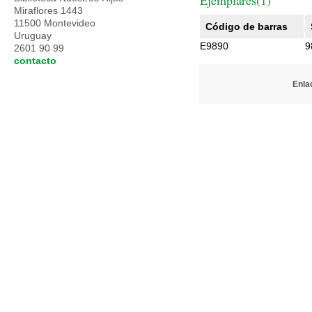
Ejemplares(1)
Miraflores 1443
11500 Montevideo
Código de barras
Uruguay
E9890
9
2601 90 99
contacto
Enlac