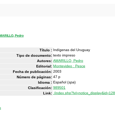
MARILLO, Pedro
Indígenas del Uruguay
Título :
texto impreso
Tipo de documento:
AMARILLO, Pedro
Autores:
Montevideo : Pesce
Editorial:
2003
Fecha de publicación:
47 p
Número de páginas:
Español (
spa
)
Idioma :
989501
Clasificación:
./index.php?lvl=notice_display&id=12
Link:
o