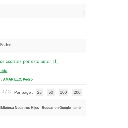
Pedro
 escritos por este autor (
1
)
ueda
y
/
AMARILLO, Pedro
 1 / 1)
Par page :
25
50
100
200
iblioteca Nuestros Hijos
Buscar en Google
pmb