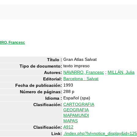
RO, Francesc
Gran Atlas Salvat
Título :
texto impreso
Tipo de documento:
NAVARRO, Francesc
;
MILLÁN, Julia
Autores:
Barcelona : Salvat
Editorial:
1993
Fecha de publicación:
288 p
Número de páginas:
Español (
spa
)
Idioma :
CARTOGRAFIA
Clasificación:
GEOGRAFIA
MAPAMUNDI
MAPAS
A912
Clasificación:
./index.php?lvl=notice_display&id=12
Link: