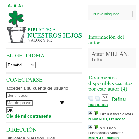
A+
A
A-
Nueva búsqueda
Información del
autor
Autor MILLÁN,
ELIGE IDIOMA
Julia
Documentos
CONECTARSE
disponibles escritos
por este autor (
4
)
acceder a su cuenta de usuario
Refinar
búsqueda
Gran Atlas Salvat
/
Olvidé mi contraseña
NAVARRO, Francesc
DIRECCIÓN
v.1. Gran
Diccionario Salvat
/
Biblioteca Nuestros Hijos
MARCO, Joaquín