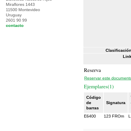
Miraflores 1443
11500 Montevideo
Uruguay
2601 90 99
contacto
Clasificació
Link
Reserva
Reservar este document
Ejemplares(1)
Código
de
Signatura
barras
E6400
123 FROm
L