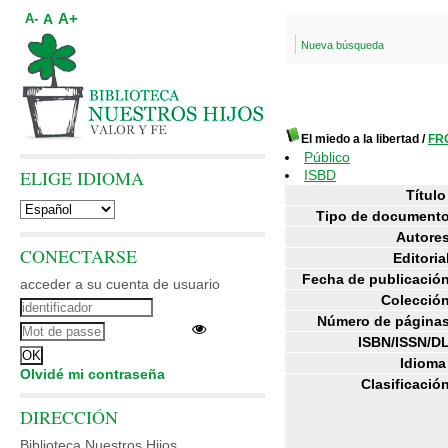
A+
A
A-
Nueva búsqueda
El miedo a la libertad
/
FR
Público
ELIGE IDIOMA
ISBD
Título
Tipo de documento
Autores
CONECTARSE
Editoria
Fecha de publicación
acceder a su cuenta de usuario
Colección
Número de páginas
ISBN/ISSN/DL
Idioma
Olvidé mi contraseña
Clasificació
DIRECCIÓN
Biblioteca Nuestros Hijos