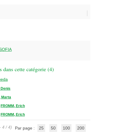
SOFIA
 dans cette catégorie (
4
)
ueda
 Denis
 Marta
/
FROMM, Erich
/
FROMM, Erich
 4 / 4)
Par page :
25
50
100
200