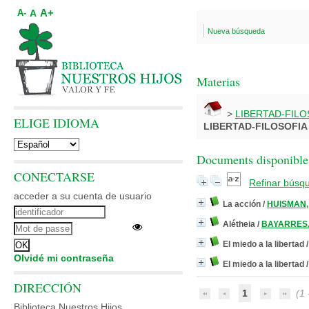
A+
A
A-
Nueva búsqueda
Materias
>
LIBERTAD-FILO
ELIGE IDIOMA
LIBERTAD-FILOSOFIA
Documents disponibles
CONECTARSE
Refinar búsq
acceder a su cuenta de usuario
La acción
/
HUISMAN,
Alétheia
/
BAYARRES,
El miedo a la libertad
Olvidé mi contraseña
El miedo a la libertad
DIRECCIÓN
1
(1 -
Biblioteca Nuestros Hijos