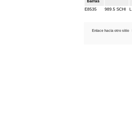
barras
E8535
989.5 SCHl
L
Enlace hacia otro sitio