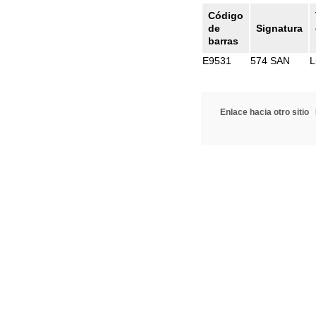
Código
de
Signatura
barras
E9531
574 SAN
L
Enlace hacia otro sitio